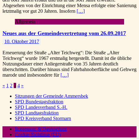
Abgesehen von der Einrichtung einer Mensa erfolgte eine Sanierung
letztmalig vor gut 20 Jahren. Insofern
[…]
Allgemein
Neues aus der Gemeindevertretung vom 26.09.2017
10. Oktober 2017
Erneuerung der Straße „Alter Teichweg“: Die Straße „Alter
Teichweg“ wurde 1967 erstmalig hergestellt. Damit ist die übliche
Nutzungsdauer einer Anliegerstraße von 35 Jahren deutlich
überschritten. Darüber hinaus sind Fahrbahnoberfläche und Gehweg
marode und insbesondere für
[…]
Seitennummerierung
«
1
2
3
4
»
der
Sitzungen der Gemeinde Ammersbek
SPD Bundestagsfraktion
Beiträge
SPD Landesverband S.-H.
SPD Landtagsfraktion
SPD Kreisverband Stormarn
Impressum & Datenschutz
Cookie-Richtlinie (EU)