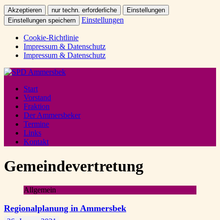
Akzeptieren
nur techn. erforderliche
Einstellungen
Einstellungen
Einstellungen speichern
Cookie-Richtlinie
Impressum & Datenschutz
Impressum & Datenschutz
Start
Vorstand
Fraktion
Der Ammersbeker
Termine
Links
Kontakt
Gemeindevertretung
Allgemein
Regionalplanung in Ammersbek