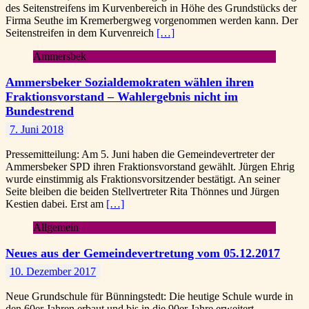
des Seitenstreifens im Kurvenbereich in Höhe des Grundstücks der
Firma Seuthe im Kremerbergweg vorgenommen werden kann. Der
Seitenstreifen in dem Kurvenreich
[…]
Ammersbek
Ammersbeker Sozialdemokraten wählen ihren
Fraktionsvorstand – Wahlergebnis nicht im
Bundestrend
7. Juni 2018
Pressemitteilung: Am 5. Juni haben die Gemeindevertreter der
Ammersbeker SPD ihren Fraktionsvorstand gewählt. Jürgen Ehrig
wurde einstimmig als Fraktionsvorsitzender bestätigt. An seiner
Seite bleiben die beiden Stellvertreter Rita Thönnes und Jürgen
Kestien dabei. Erst am
[…]
Allgemein
Neues aus der Gemeindevertretung vom 05.12.2017
10. Dezember 2017
Neue Grundschule für Bünningstedt: Die heutige Schule wurde in
den 60er Jahren erbaut und bis in die 90er Jahre erweitert.