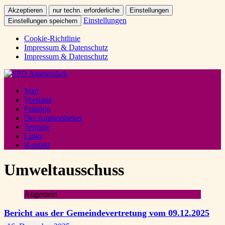
Akzeptieren
nur techn. erforderliche
Einstellungen
Einstellungen
Einstellungen speichern
Cookie-Richtlinie
Impressum & Datenschutz
Impressum & Datenschutz
Start
Vorstand
Fraktion
Der Ammersbeker
Termine
Links
Kontakt
Umweltausschuss
Allgemein
Bericht aus der Gemeindevertretung vom 09.12.2025